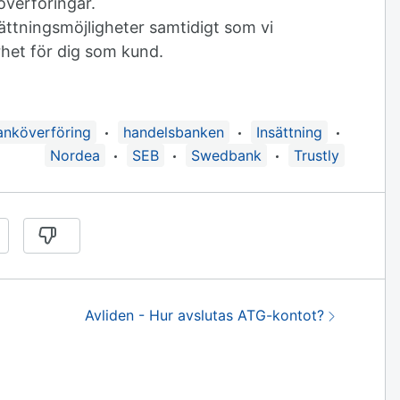
överföringar.
sättningsmöjligheter samtidigt som vi
rhet för dig som kund.
ide taggad med:
anköverföring
handelsbanken
Insättning
Nordea
SEB
Swedbank
Trustly
Nästa:
Avliden - Hur avslutas ATG-kontot?