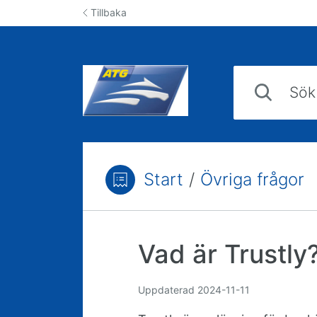
Hoppa till innehåll
Tillbaka
Sök svar i kun
Start
/
Övriga frågor
Du är här:
Vad är Trustly
Uppdaterad
2024-11-11