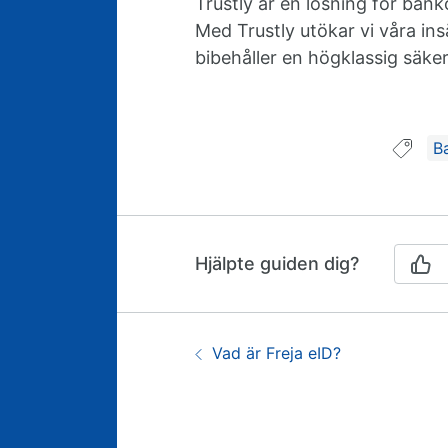
Trustly är en lösning för bank
Med Trustly utökar vi våra in
bibehåller en högklassig säke
Gu
B
Hjälpte guiden dig?
Guidenavigering
Föregående:
Vad är Freja eID?