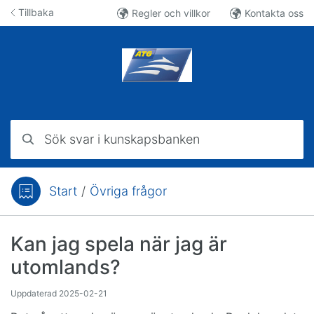
Hoppa till innehåll
Tillbaka
Regler och villkor
Kontakta oss
Sök svar i kunskapsbanken
Start
/
Övriga frågor
Du är här:
Kan jag spela när jag är
utomlands?
Uppdaterad
2025-02-21