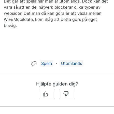
Det går att spela när man är utomlands. Dock kan det
vara så att en del nätverk blockerar olika typer av
websidor. Det man då kan göra är att växla mellan
WiFi/Mobildata, kom ihåg att detta görs på eget
bevåg.
Guide taggad med:
Spela
Utomlands
Hjälpte guiden dig?