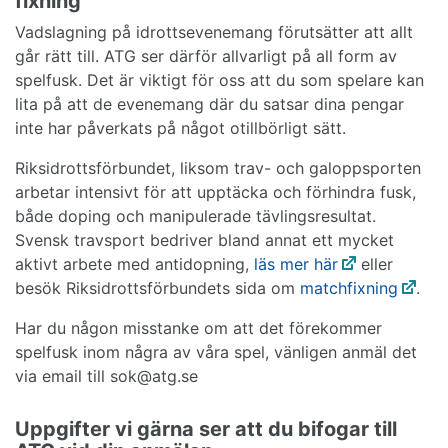
fixning
Vadslagning på idrottsevenemang förutsätter att allt
går rätt till. ATG ser därför allvarligt på all form av
spelfusk. Det är viktigt för oss att du som spelare kan
lita på att de evenemang där du satsar dina pengar
inte har påverkats på något otillbörligt sätt.
Riksidrottsförbundet, liksom trav- och galoppsporten
arbetar intensivt för att upptäcka och förhindra fusk,
både doping och manipulerade tävlingsresultat.
Svensk travsport bedriver bland annat ett mycket
aktivt arbete med antidopning,
läs mer här
eller
besök Riksidrottsförbundets sida om
matchfixning
.
Har du någon misstanke om att det förekommer
spelfusk inom några av våra spel, vänligen anmäl det
via email till sok@atg.se
Uppgifter vi gärna ser att du bifogar till