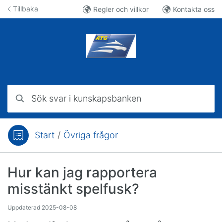
Hoppa till innehåll
Tillbaka
Regler och villkor
Kontakta oss
Sök svar i kunskapsbanken
Start
/
Övriga frågor
Du är här:
Hur kan jag rapportera
misstänkt spelfusk?
Uppdaterad
2025-08-08