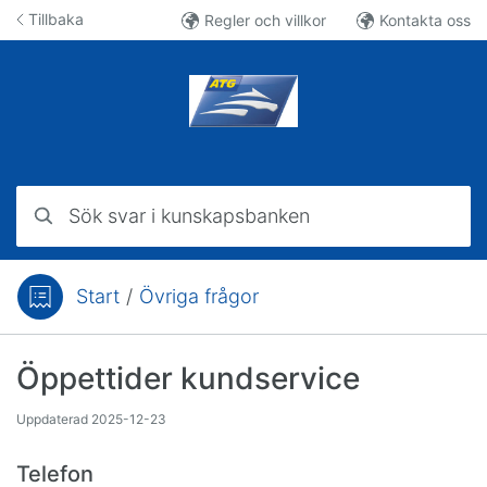
Hoppa till innehåll
Tillbaka
Regler och villkor
Kontakta oss
Sök svar i kunskapsbanken
Start
/
Övriga frågor
Du är här:
Öppettider kundservice
Uppdaterad
2025-12-23
Telefon