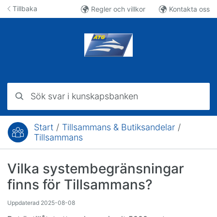
Hoppa till innehåll
Tillbaka
Regler och villkor
Kontakta oss
Sök svar i kunskapsbanken
Start
/
Tillsammans & Butiksandelar
/
Du är här:
Tillsammans
Vilka systembegränsningar
finns för Tillsammans?
Uppdaterad
2025-08-08