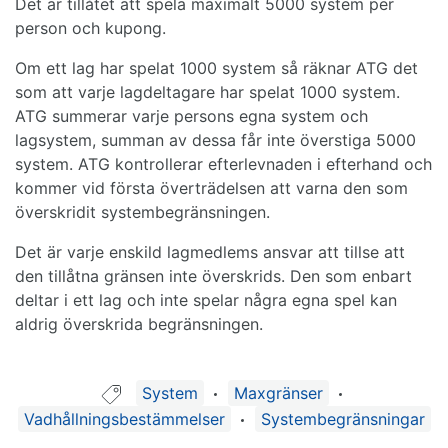
Det är tillåtet att spela maximalt 5000 system per
person och kupong.
Om ett lag har spelat 1000 system så räknar ATG det
som att varje lagdeltagare har spelat 1000 system.
ATG summerar varje persons egna system och
lagsystem, summan av dessa får inte överstiga 5000
system. ATG kontrollerar efterlevnaden i efterhand och
kommer vid första överträdelsen att varna den som
överskridit systembegränsningen.
Det är varje enskild lagmedlems ansvar att tillse att
den tillåtna gränsen inte överskrids. Den som enbart
deltar i ett lag och inte spelar några egna spel kan
aldrig överskrida begränsningen.
Guide taggad med:
System
Maxgränser
Vadhållningsbestämmelser
Systembegränsningar