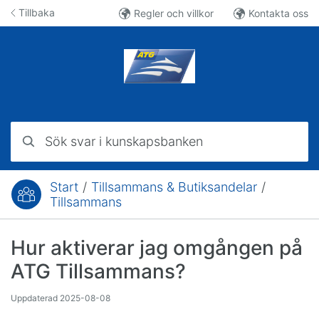
Hoppa till innehåll
Tillbaka
Regler och villkor
Kontakta oss
Sök svar i kunskapsbanken
Start
/
Tillsammans & Butiksandelar
/
Du är här:
Tillsammans
Hur aktiverar jag omgången på
ATG Tillsammans?
Uppdaterad
2025-08-08