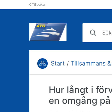
Hoppa till innehåll
Tillbaka
Sök svar i kun
Start
/
Tillsammans &
Du är här:
Hur långt i för
en omgång på