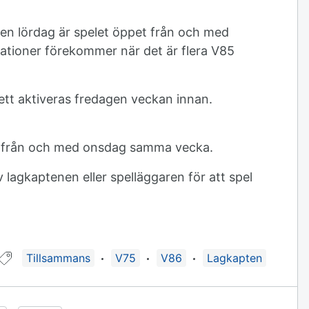
n lördag är spelet öppet från och med
tioner förekommer när det är flera V85
tt aktiveras fredagen veckan innan.
as från och med onsdag samma vecka.
agkaptenen eller spelläggaren för att spel
Guide taggad med:
Tillsammans
V75
V86
Lagkapten