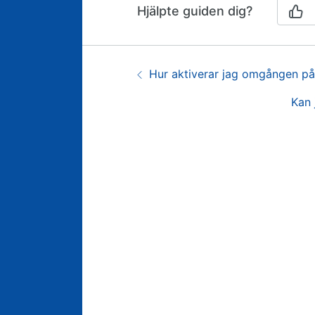
Hjälpte guiden dig?
Guidenavigering
Föregående:
Hur aktiverar jag omgången p
Näst
Kan 