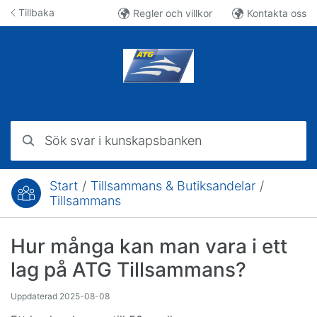
Hoppa till innehåll
Tillbaka
Regler och villkor
Kontakta oss
Sök svar i kunskapsbanken
Start
/
Tillsammans & Butiksandelar
/
Du är här:
Tillsammans
Hur många kan man vara i ett
lag på ATG Tillsammans?
Uppdaterad
2025-08-08