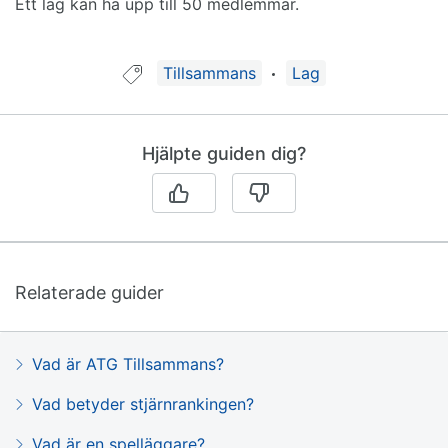
Ett lag kan ha upp till 50 medlemmar.
Guide taggad med:
Tillsammans
Lag
Hjälpte guiden dig?
Relaterade guider
Vad är ATG Tillsammans?
Vad betyder stjärnrankingen?
Vad är en spelläggare?