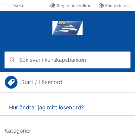
Hoppa till innehåll
Tillbaka
Regler och villkor
Kontakta oss
Sök svar i kunskapsbanken
Start
/
Lösenord
Du är här:
Hur ändrar jag mitt lösenord?
Kategorier