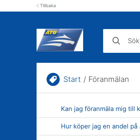
Hoppa till innehåll
Tillbaka
Sök svar i kun
Start
/
Föranmälan
Du är här:
Kan jag föranmäla mig til
Hur köper jag en andel på