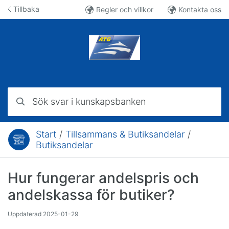
Hoppa till innehåll
Tillbaka
Regler och villkor
Kontakta oss
Sök svar i kunskapsbanken
Start
/
Tillsammans & Butiksandelar
/
Du är här:
Butiksandelar
Hur fungerar andelspris och
andelskassa för butiker?
Uppdaterad
2025-01-29