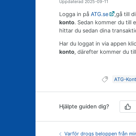
Uppdaterad
2025-09-11
Logga in på
ATG.se
,gå till 
konto
. Sedan kommer du till e
hittar du sedan dina transakti
Har du loggat in via appen kl
konto
, därefter kommer du til
Guide tag
ATG-Kon
Hjälpte guiden dig?
Guidenavigering
Föregående:
Varför drogs beloppen från min