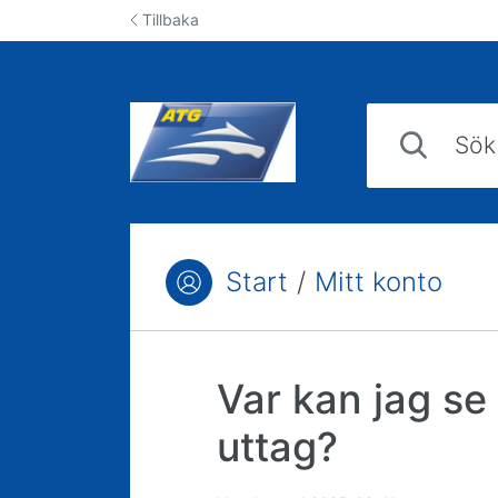
Hoppa till innehåll
Tillbaka
Sök svar i kun
Start
/
Mitt konto
Du är här:
Var kan jag se
uttag?