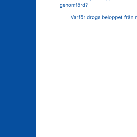
genomförd?
Nästa:
Varför drogs beloppet från m