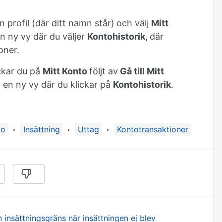
din profil (där ditt namn står)
och välj
Mitt
n ny vy där du väljer
K
ontohistorik,
där
oner.
ickar du på
Mitt Konto
följt av
Gå till Mitt
l en ny vy där du klickar på
Kontohistorik
.
gad med:
to
Insättning
Uttag
Kontotransaktioner
 insättningsgräns när insättningen ej blev